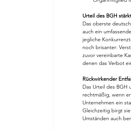
Organmitglied f
Urteil des BGH stär
Das oberste deutsche
auch ein umfassende
jegliche Konkurrenzt
noch brisanter: Ver
zuvor vereinbarte Ka
denen das Verbot ei
Rückwirkender Entfal
Das Urteil des BGH u
rechtmäßig, wenn er 
Unternehmen ein sta
Gleichzeitig birgt si
Umständen auch bere