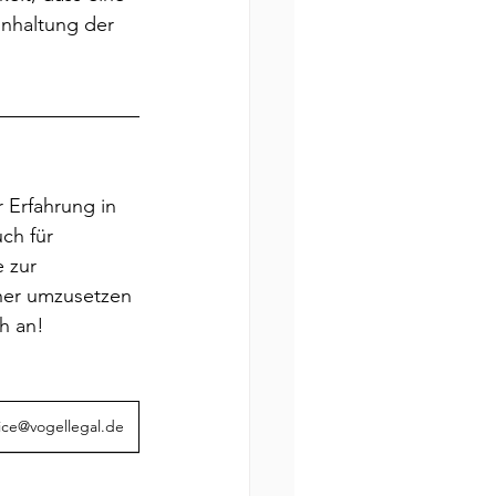
inhaltung der 
 Erfahrung in 
ch für 
 zur 
her umzusetzen 
h an!
fice@vogellegal.de