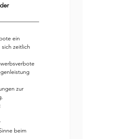
der 
bote ein 
ich zeitlich 
ewerbsverbote 
genleistung 
lungen zur 
. 
: 
 
Sinne beim 