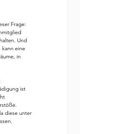
eser Frage: 
mitglied 
halten. Und 
 kann eine 
räume, in 
ädigung ist 
ht 
rstöße. 
da diese unter 
ssen.