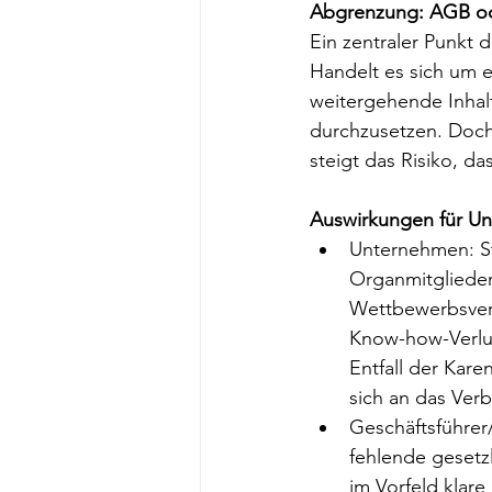
Abgrenzung: AGB ode
Ein zentraler Punkt 
Handelt es sich um e
weitergehende Inhalt
durchzusetzen. Doch
steigt das Risiko, da
Auswirkungen für U
Unternehmen: S
Organmitglieder
Wettbewerbsverbo
Know-how-Verlus
Entfall der Kar
sich an das Verb
Geschäftsführer
fehlende gesetz
im Vorfeld klare