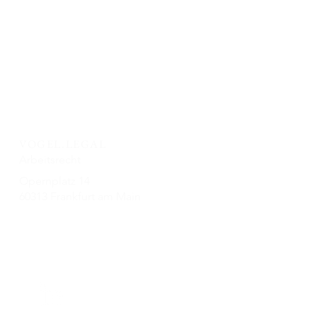
VOGEL.LEGAL
se
Arbeitsrecht
Opernplatz 14
60313 Frankfurt am Main
office@vogellegal.de
n
+49 69 87007 85-0
In