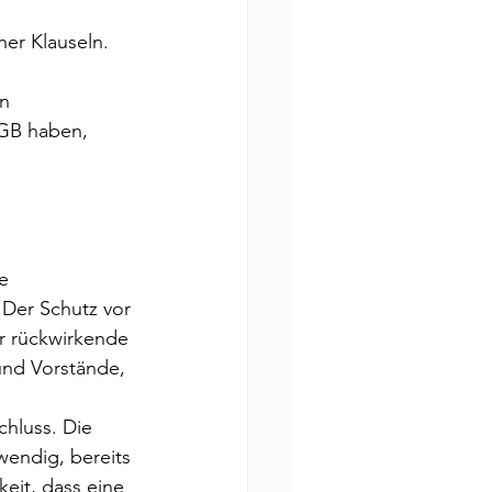
er Klauseln. 
 
n 
AGB haben, 
e 
 Der Schutz vor 
r rückwirkende 
und Vorstände, 
hluss. Die 
wendig, bereits 
eit, dass eine 