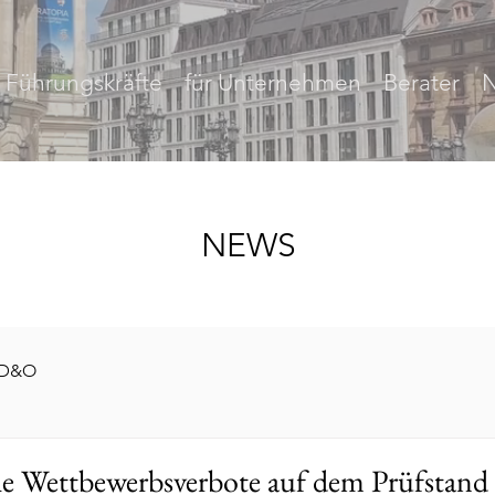
r Führungskräfte
für Unternehmen
Berater
NEWS
D&O
he Wettbewerbsverbote auf dem Prüfstan