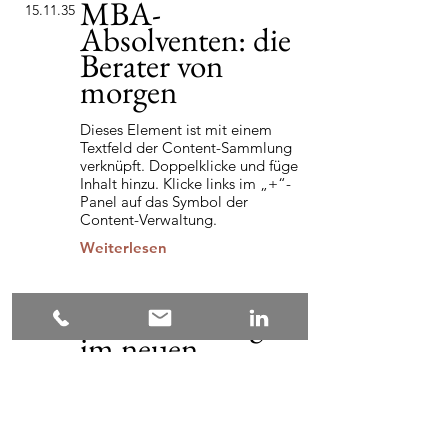
MBA-
15.11.35
Absolventen: die
Berater von
morgen
Dieses Element ist mit einem
Textfeld der Content-Sammlung
verknüpft. Doppelklicke und füge
Inhalt hinzu. Klicke links im „+“-
Panel auf das Symbol der
Content-Verwaltung.
Weiterlesen
Globalisierung
7.9.35
im neuen
Zeitalter
Dieses Element ist mit einem
Textfeld der Content-Sammlung