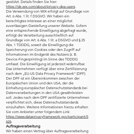
gestützt. Details finden Sie hier:
https://de.wix.com/about/privacy-dpa-users
.
Die Verwendung von WIX erfolgt auf Grundlage von
Art. 6 Abs. 1 lit. f DSGVO. Wir haben ein
berechtigtes Interesse an einer möglichst
zuverlässigen Darstellung unserer Website. Sofern
eine entsprechende Einwilligung abgefragt wurde,
erfolgt die Verarbeitung ausschließlich auf
Grundlage von Art. 6 Abs. 1 lit. a DSGVO und § 25
Abs. 1 TDDDG, soweit die Einwilligung die
Speicherung von Cookies oder den Zugriff auf
Informationen im Endgerät des Nutzers (z. B.
Device-Fingerprinting) im Sinne des TDDDG
umfasst. Die Einwilligung ist jederzeit widerrufbar.
Das Unternehmen verfügt über eine Zertifizierung
nach dem „EU-US Data Privacy Framework“ (DPF).
Der DPF ist ein Übereinkommen zwischen der
Europäischen Union und den USA, der die
Einhaltung europäischer Datenschutzstandards bei
Datenverarbeitungen in den USA gewährleisten
soll. Jedes nach dem DPF zertifizierte Unternehmen
verpflichtet sich, diese Datenschutzstandards
einzuhalten. Weitere Informationen hierzu erhalten
Sie vom Anbieter unter folgendem Link:
https://www.dataprivacyframework.gov/participant/5
626
.
Auftragsverarbeitung
Wir haben einen Vertrag über Auftragsverarbeitung