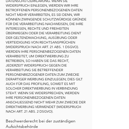
DATENSCHUTZERKLÄRUNG. WENN SIE
WIDERSPRUCH EINLEGEN, WERDEN WIR IHRE
BETROFFENEN PERSONENBEZOGENEN DATEN
NICHT MEHR VERARBEITEN, ES SEI DENN, WIR
KÖNNEN ZWINGENDE SCHUTZWÜRDIGE GRÜNDE
FÜR DIE VERARBEITUNG NACHWEISEN, DIE IHRE
INTERESSEN, RECHTE UND FREIHEITEN
ÜBERWIEGEN ODER DIE VERARBEITUNG DIENT
DER GELTENDMACHUNG, AUSÜBUNG ODER
VERTEIDIGUNG VON RECHTSANSPRÜCHEN
(WIDERSPRUCH NACH ART. 21 ABS. 1 DSGVO).
WERDEN IHRE PERSONENBEZOGENEN DATEN
VERARBEITET, UM DIREKTWERBUNG ZU
BETREIBEN, SO HABEN SIE DAS RECHT,
JEDERZEIT WIDERSPRUCH GEGEN DIE
VERARBEITUNG SIE BETREFFENDER
PERSONENBEZOGENER DATEN ZUM ZWECKE
DERARTIGER WERBUNG EINZULEGEN; DIES GILT
AUCH FÜR DAS PROFILING, SOWEIT ES MIT
SOLCHER DIREKTWERBUNG IN VERBINDUNG
STEHT. WENN SIE WIDERSPRECHEN, WERDEN
IHRE PERSONENBEZOGENEN DATEN
ANSCHLIESSEND NICHT MEHR ZUM ZWECKE DER
DIREKTWERBUNG VERWENDET (WIDERSPRUCH
NACH ART. 21 ABS. 2 DSGVO).
Beschwerderecht bei der zuständigen
Aufsichtsbehörde