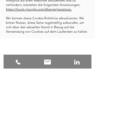
Analytics auf allen Websites abzulehnen und zu
verhindern, bestehen die folgenden Anweisungen:
https://tools.google.com/dlpage/gaoptout.
Wir können diese Cookie-Richtlinie aktualisieren. Wir
bitten Nutzer, diese Seite regelmäßig aufzurufen, um
sich über den aktuellen Stand in Bezug auf die
Verwendung von Cookies auf dem Laufenden zu halten.
VOGEL.LEGAL
Adresse
Arbeitsrecht
Opernplatz 14
60313 Frankfurt am Main
E-Mail
office@vogellegal.de