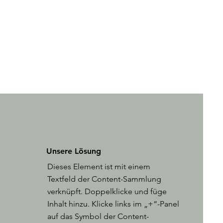
Unsere Lösung
Dieses Element ist mit einem
Textfeld der Content-Sammlung
verknüpft. Doppelklicke und füge
Inhalt hinzu. Klicke links im „+“-Panel
auf das Symbol der Content-