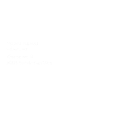
VOGEL.LEGAL
se
Arbeitsrecht
Opernplatz 14
60313 Frankfurt am Main
office@vogellegal.de
n
+49 69 87007 85-0
In
ssum
Datenschutz
Cookie
s