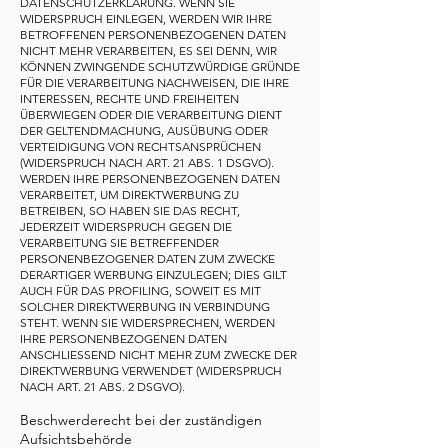
DATENSCHUTZERKLÄRUNG. WENN SIE
WIDERSPRUCH EINLEGEN, WERDEN WIR IHRE
BETROFFENEN PERSONENBEZOGENEN DATEN
NICHT MEHR VERARBEITEN, ES SEI DENN, WIR
KÖNNEN ZWINGENDE SCHUTZWÜRDIGE GRÜNDE
FÜR DIE VERARBEITUNG NACHWEISEN, DIE IHRE
INTERESSEN, RECHTE UND FREIHEITEN
ÜBERWIEGEN ODER DIE VERARBEITUNG DIENT
DER GELTENDMACHUNG, AUSÜBUNG ODER
VERTEIDIGUNG VON RECHTSANSPRÜCHEN
(WIDERSPRUCH NACH ART. 21 ABS. 1 DSGVO).
WERDEN IHRE PERSONENBEZOGENEN DATEN
VERARBEITET, UM DIREKTWERBUNG ZU
BETREIBEN, SO HABEN SIE DAS RECHT,
JEDERZEIT WIDERSPRUCH GEGEN DIE
VERARBEITUNG SIE BETREFFENDER
PERSONENBEZOGENER DATEN ZUM ZWECKE
DERARTIGER WERBUNG EINZULEGEN; DIES GILT
AUCH FÜR DAS PROFILING, SOWEIT ES MIT
SOLCHER DIREKTWERBUNG IN VERBINDUNG
STEHT. WENN SIE WIDERSPRECHEN, WERDEN
IHRE PERSONENBEZOGENEN DATEN
ANSCHLIESSEND NICHT MEHR ZUM ZWECKE DER
DIREKTWERBUNG VERWENDET (WIDERSPRUCH
NACH ART. 21 ABS. 2 DSGVO).
Beschwerderecht bei der zuständigen
Aufsichtsbehörde