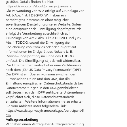
gestützt. Details finden Sie hier:
https://de.wix.com/about/privacy-dpa-users
.
Die Verwendung von WIX erfolgt auf Grundlage von
Art. 6 Abs. 1 lit. f DSGVO. Wir haben ein
berechtigtes Interesse an einer möglichst
zuverlässigen Darstellung unserer Website. Sofern
eine entsprechende Einwilligung abgefragt wurde,
erfolgt die Verarbeitung ausschließlich auf
Grundlage von Art. 6 Abs. 1 lit. a DSGVO und § 25
Abs. 1 TDDDG, soweit die Einwilligung die
Speicherung von Cookies oder den Zugriff auf
Informationen im Endgerät des Nutzers (z. B.
Device-Fingerprinting) im Sinne des TDDDG
umfasst. Die Einwilligung ist jederzeit widerrufbar.
Das Unternehmen verfügt über eine Zertifizierung
nach dem „EU-US Data Privacy Framework“ (DPF).
Der DPF ist ein Übereinkommen zwischen der
Europäischen Union und den USA, der die
Einhaltung europäischer Datenschutzstandards bei
Datenverarbeitungen in den USA gewährleisten
soll. Jedes nach dem DPF zertifizierte Unternehmen
verpflichtet sich, diese Datenschutzstandards
einzuhalten. Weitere Informationen hierzu erhalten
Sie vom Anbieter unter folgendem Link:
https://www.dataprivacyframework.gov/participant/5
626
.
Auftragsverarbeitung
Wir haben einen Vertrag über Auftragsverarbeitung