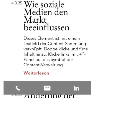
Wie soziale
4.3.35
Medien den
Markt
beeinflussen
Dieses Element ist mit einem
Textfeld der Content-Sammlung
verknüpft. Doppelklicke und füge
Inhalt hinzu. Klicke links im „+“-
Panel auf das Symbol der
Content-Verwaltung.
Weiterlesen
Änderung der
2.2.35
Preisstrategie
Dieses Element ist mit einem
Textfeld der Content-Sammlung
verknüpft. Doppelklicke und füge
Inhalt hinzu. Klicke links im „+“-