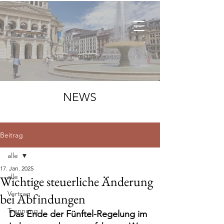
NEWS
Beitrag
alle
17. Jan. 2025
alle
Wichtige steuerliche Änderung
Vertrag
bei Abfindungen
Trennung
Das Ende der Fünftel-Regelung im 